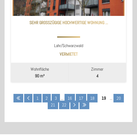
SEHR GROSSZÜGIGE HOCHWERTIGE WOHNUNG ...
Lahr/Schwarzwald
VERMIETET
Wohnfläche
Zimmer
90 m²
4
1
2
3
...
16
17
18
19
...
20
21
22