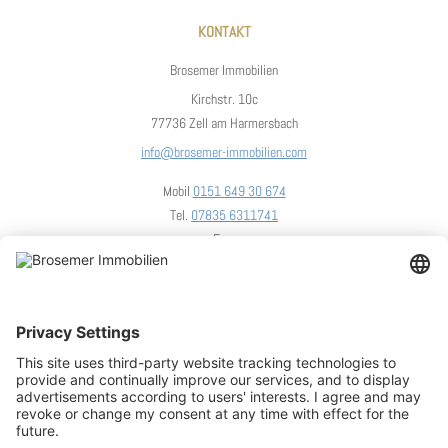
KONTAKT
Brosemer Immobilien
Kirchstr. 10c
77736 Zell am Harmersbach
info@brosemer-immobilien.com
Mobil
0151 649 30 674
Tel.
07835 6311741
Fax.
UNSER STANDORT
We need your consent to load the
OpenStreetMap service!
We use OpenStreetMap to embed content that may collect d