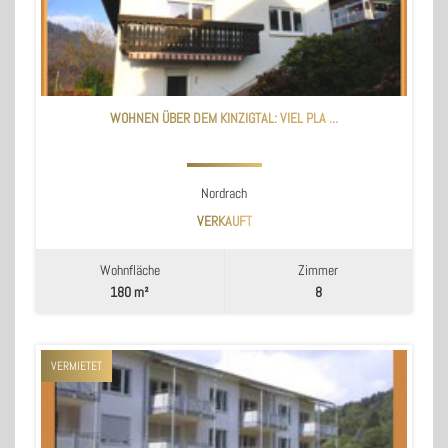
WOHNEN ÜBER DEM KINZIGTAL: VIEL PLA ...
Nordrach
VERKAUFT
Wohnfläche
Zimmer
180 m²
8
VERMIETET