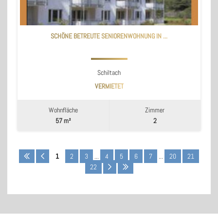
SCHÖNE BETREUTE SENIORENWOHNUNG IN ...
Schiltach
VERMIETET
Wohnfläche
Zimmer
57 m²
2
1
2
3
...
4
5
6
7
...
20
21
22