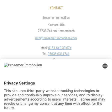
KONTAKT
Brosemer Immobilien
Kirchstr. 10c
77736 Zell am Harmersbach
info@brosemer-immobilien.com
Mobil
0151 649 30 674
Tel.
07835 6311741
Fax.
UNSER STANDORT
We need your consent to load the
OpenStreetMap service!
We use OpenStreetMap to embed content that may collect d