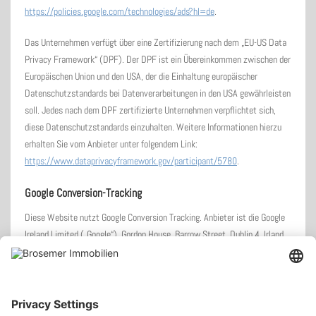
https://policies.google.com/technologies/ads?hl=de
.
Das Unternehmen verfügt über eine Zertifizierung nach dem „EU-US Data
Privacy Framework“ (DPF). Der DPF ist ein Übereinkommen zwischen der
Europäischen Union und den USA, der die Einhaltung europäischer
Datenschutzstandards bei Datenverarbeitungen in den USA gewährleisten
soll. Jedes nach dem DPF zertifizierte Unternehmen verpflichtet sich,
diese Datenschutzstandards einzuhalten. Weitere Informationen hierzu
erhalten Sie vom Anbieter unter folgendem Link:
https://www.dataprivacyframework.gov/participant/5780
.
Google Conversion-Tracking
Diese Website nutzt Google Conversion Tracking. Anbieter ist die Google
Ireland Limited („Google“), Gordon House, Barrow Street, Dublin 4, Irland.
Mit Hilfe von Google-Conversion-Tracking können Google und wir erkennen,
ob der Nutzer bestimmte Aktionen durchgeführt hat. So können wir
beispielsweise auswerten, welche Buttons auf unserer Website wie