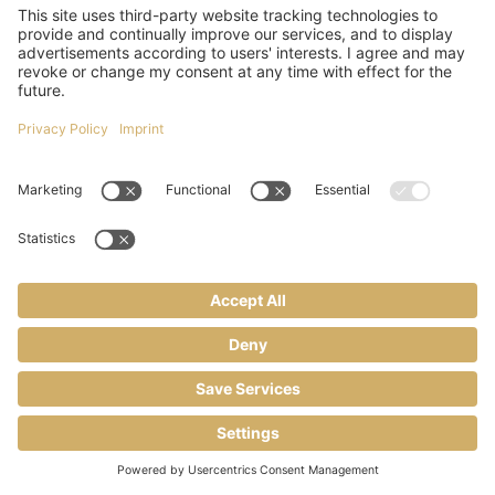
häufig geklickt und welche Produkte besonders häufig angesehen oder
gekauft wurden. Diese Informationen dienen dazu, Conversion-Statistiken
zu erstellen. Wir erfahren die Gesamtanzahl der Nutzer, die auf unsere
Anzeigen geklickt haben und welche Aktionen sie durchgeführt haben. Wir
erhalten keine Informationen, mit denen wir den Nutzer persönlich
identifizieren können. Google selbst nutzt zur Identifikation Cookies oder
vergleichbare Wiedererkennungstechnologien.
Die Nutzung dieses Dienstes erfolgt auf Grundlage Ihrer Einwilligung nach
Art. 6 Abs. 1 lit. a DSGVO und § 25 Abs. 1 TDDDG. Die Einwilligung ist
jederzeit widerrufbar.
Mehr Informationen zu Google Conversion-Tracking finden Sie in den
Datenschutzbestimmungen von Google:
https://policies.google.com/privacy?hl=de
.
Das Unternehmen verfügt über eine Zertifizierung nach dem „EU-US Data
Privacy Framework“ (DPF). Der DPF ist ein Übereinkommen zwischen der
Europäischen Union und den USA, der die Einhaltung europäischer
Datenschutzstandards bei Datenverarbeitungen in den USA gewährleisten