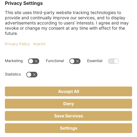
We need your consent to load the
OpenStreetMap service!
We use OpenStreetMap to embed content that may collect d
More Information
Accept
powered by
Usercentrics Consent
Management Platform
Kontakt
Impressum
Datenschutz
AGB
BROSEMER IMMOBILIEN - COPYRIGHT 2026
IMMOBILIENSOFTWARE & WEBDESIGN POWERED BY