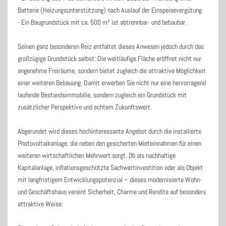
Batterie (Heizungsunterstützung) nach Auslauf der Einspeisevergütung
- Ein Baugrundstück mit ca. 500 m² ist abtrennbar- und bebaubar.
Seinen ganz besonderen Reiz entfaltet dieses Anwesen jedoch durch das
großzügige Grundstück selbst: Die weitläufige Fläche eröffnet nicht nur
angenehme Freiräume, sondern bietet zugleich die attraktive Möglichkeit
einer weiteren Bebauung. Damit erwerben Sie nicht nur eine hervorragend
laufende Bestandsimmobilie, sondern zugleich ein Grundstück mit
zusätzlicher Perspektive und echtem Zukunftswert.
Abgerundet wird dieses hochinteressante Angebot durch die installierte
Photovoltaikanlage, die neben den gesicherten Mieteinnahmen für einen
weiteren wirtschaftlichen Mehrwert sorgt. Ob als nachhaltige
Kapitalanlage, inflationsgeschützte Sachwertinvestition oder als Objekt
mit langfristigem Entwicklungspotenzial – dieses modernisierte Wohn-
und Geschäftshaus vereint Sicherheit, Charme und Rendite auf besonders
attraktive Weise.