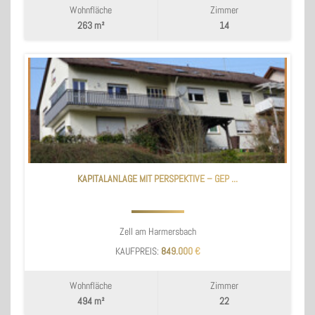
Wohnfläche
Zimmer
263 m²
14
KAPITALANLAGE MIT PERSPEKTIVE – GEP ...
Zell am Harmersbach
KAUFPREIS:
849.000 €
Wohnfläche
Zimmer
494 m²
22