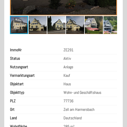
ImmoNr
ZE291
Status
Aktiv
Nutzungsart
Anlage
Vermarktungsart
Kauf
Objektart
Haus
Objekttyp
Wohn- und Geschäftshaus
PLZ
77736
Ort
Zell am Harmersbach
Land
Deutschland
Wohnfläche
285 m²