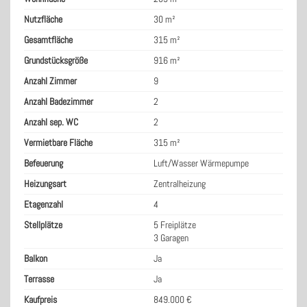
Nutzfläche
30 m²
Gesamtfläche
315 m²
Grundstücksgröße
916 m²
Anzahl Zimmer
9
Anzahl Badezimmer
2
Anzahl sep. WC
2
Vermietbare Fläche
315 m²
Befeuerung
Luft/Wasser Wärmepumpe
Heizungsart
Zentralheizung
Etagenzahl
4
Stellplätze
5 Freiplätze
3 Garagen
Balkon
Ja
Terrasse
Ja
Kaufpreis
849.000 €