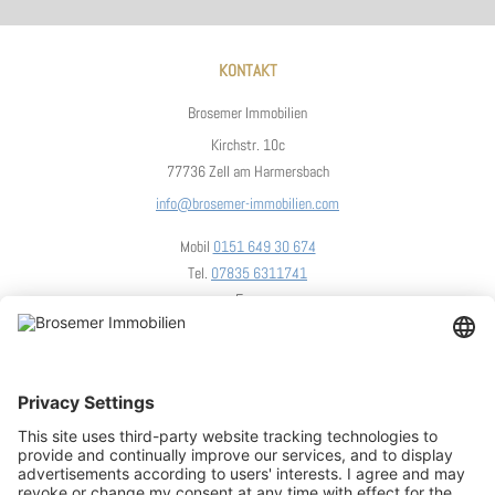
KONTAKT
Brosemer Immobilien
Kirchstr. 10c
77736 Zell am Harmersbach
info@brosemer-immobilien.com
Mobil
0151 649 30 674
Tel.
07835 6311741
Fax.
UNSER STANDORT
We need your consent to load the
OpenStreetMap service!