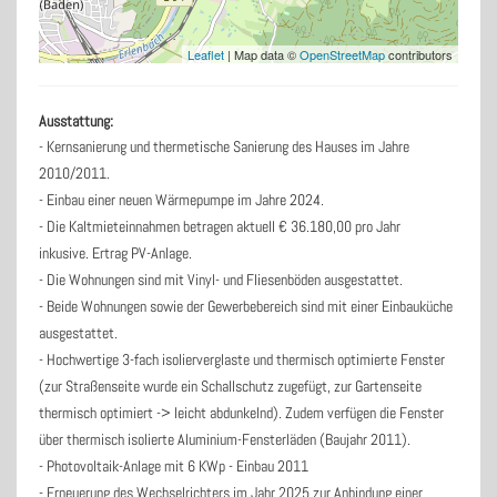
Leaflet
| Map data ©
OpenStreetMap
contributors
Ausstattung:
- Kernsanierung und thermetische Sanierung des Hauses im Jahre
2010/2011.
- Einbau einer neuen Wärmepumpe im Jahre 2024.
- Die Kaltmieteinnahmen betragen aktuell € 36.180,00 pro Jahr
inkusive. Ertrag PV-Anlage.
- Die Wohnungen sind mit Vinyl- und Fliesenböden ausgestattet.
- Beide Wohnungen sowie der Gewerbebereich sind mit einer Einbauküche
ausgestattet.
- Hochwertige 3-fach isolierverglaste und thermisch optimierte Fenster
(zur Straßenseite wurde ein Schallschutz zugefügt, zur Gartenseite
thermisch optimiert -> leicht abdunkelnd). Zudem verfügen die Fenster
über thermisch isolierte Aluminium-Fensterläden (Baujahr 2011).
- Photovoltaik-Anlage mit 6 KWp - Einbau 2011
- Erneuerung des Wechselrichters im Jahr 2025 zur Anbindung einer