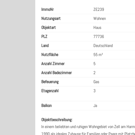
ImmoNr
ZE239
Nutzungsart
Wohnen
Objektart
Haus
PLZ
77736
Land
Deutschland
Nutzfläche
55 m²
Anzahl Zimmer
5
Anzahl Badezimmer
2
Befeuerung
Gas
Etagenzahl
3
Balkon
Ja
Objektbeschreibung:
In einem beliebten und ruhigen Wohngebiet von Zell am Harm
1990 als ideales Zuhause für Familien oder Paare mit Platz