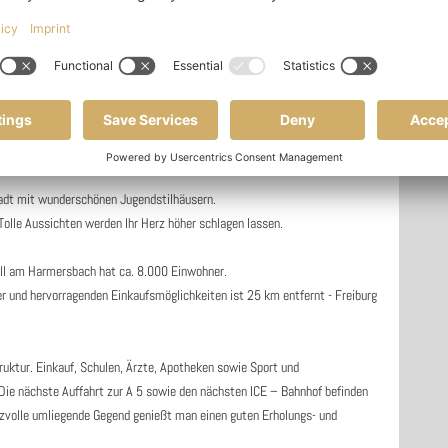
Verbrauchsausweis
117,6 kWh/(m²a)
13.06.2035
1990
Gas
tadt mit wunderschönen Jugendstilhäusern.
olle Aussichten werden Ihr Herz höher schlagen lassen.
Zell am Harmersbach hat ca. 8.000 Einwohner.
r und hervorragenden Einkaufsmöglichkeiten ist 25 km entfernt - Freiburg
uktur. Einkauf, Schulen, Ärzte, Apotheken sowie Sport und
. Die nächste Auffahrt zur A 5 sowie den nächsten ICE – Bahnhof befinden
eizvolle umliegende Gegend genießt man einen guten Erholungs- und