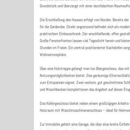
Grundstück und überzeugt mit einer durchdachten Raumaufte
Die Erschließung des Hauses erfolgt von Norden. Bereits der
für die Garderobe. Direkt angrenzend befindet sich ein mo
praktischem Einbauschrank. Der anschließende, offen gestal
Große Fensterfronten lassen viel Tageslicht herein und biete
Stunden im Freien. Ein zentral positionierter Kachelofen so
Wohnatmosphäre.
Über eine Holztreppe gelangt man ins Obergeschoss, das mit 
Nutzungsmöglichkeiten bietet. Das geräumige Elternschlafzi
zum Entspannen eignet. Zwei weitere, gut geschnittene Sc
und Waschbecken komplettieren das Angebot auf dieser Etag
Das Kellergeschoss bietet neben einem großzügigen Arbeits
Heizraum mit Waschmaschinenanschluss – ideal für Heimwerk
Zur Immobilie gehört eine Garage, die über eine breite Einfah