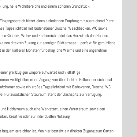
ilung, helle Wohnbereiche und einem schönen Grundstück.
 Eingangsbereich bietet einen einladenden Empfang mit ausreichend Platz
dernes Tageslichtbad mit bodenebener Dusche, Waschbecken, WC sowie
tete Küchen-, Wohn- und Essbereich bildet das Herzstück des Hauses.
n einen direkten Zugang zur sonnigen Südterrasse – perfekt für gemütliche
rgt in den kälteren Monaten für behagliche Wärme und eine angenehme
einer großzügigen Empore aufwartet und vielfältige
mmer verfügt über einen Zugang zum überdachten Balkon, der sich ideal
hlafzimmer sowie ein großes Tageslichtbad mit Badewanne, Dusche, WC
e. Für zusätzlichen Stauraum steht der Dachspitz zur Verfügung.
- und Hobbyraum auch eine Werkstatt, einen Vorratsraum sowie den
er, Kreative oder zur individuellen Nutzung.
rt bequem erreichbar ist. Von hier besteht ein direkter Zugang zum Garten,