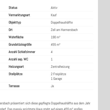
Status
Aktiv
Vermarktungsart
Kauf
Objekttyp
Doppelhaushälfte
Ort
Zell am Harmersbach
Wohnfläche
190 m²
Grundstücksgröße
455 m²
Anzahl Schlafzimmer
4
Anzahl sep. WC
1
Heizungsart
Zentralheizung
Stellplätze
2 Freiplätze
1 Garage
Terrasse
Ja
ersbach präsentiert sich diese gepflegte Doppelhaushälfte aus dem Jahr
bedarf. Das massiv errichtete Haus steht auf einem 455 m² großen