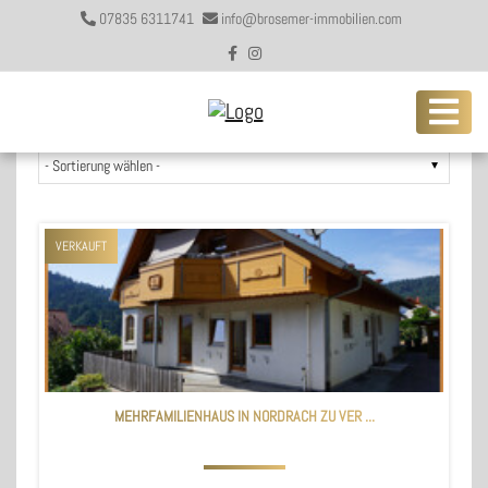
07835 6311741
info@brosemer-immobilien.com
223 Angebote gefunden
VERKAUFT
MEHRFAMILIENHAUS IN NORDRACH ZU VER ...