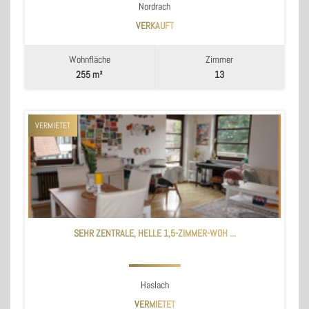
Nordrach
VERKAUFT
Wohnfläche
Zimmer
255 m²
13
VERMIETET
SEHR ZENTRALE, HELLE 1,5-ZIMMER-WOH ...
Haslach
VERMIETET