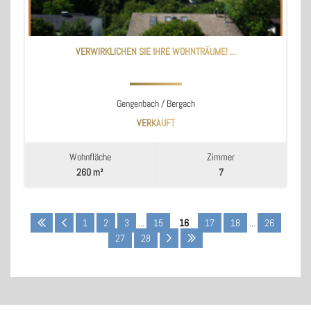
VERWIRKLICHEN SIE IHRE WOHNTRÄUME! ...
Gengenbach / Bergach
VERKAUFT
Wohnfläche
Zimmer
260 m²
7
1
2
3
...
15
16
17
18
...
26
27
28