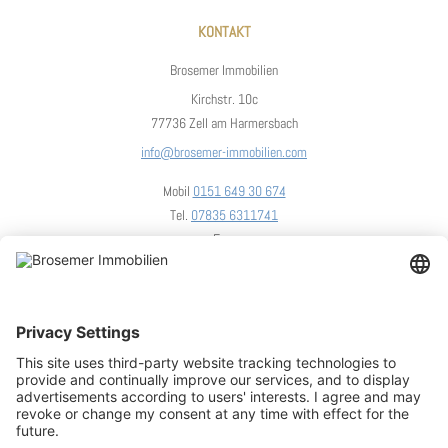
KONTAKT
Brosemer Immobilien
Kirchstr. 10c
77736 Zell am Harmersbach
info@brosemer-immobilien.com
Mobil
0151 649 30 674
Tel.
07835 6311741
Fax.
UNSER STANDORT
We need your consent to load the
OpenStreetMap service!
We use OpenStreetMap to embed content that may collect d