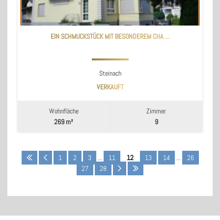
EIN SCHMUCKSTÜCK MIT BESONDEREM CHA ...
Steinach
VERKAUFT
Wohnfläche
Zimmer
269 m²
9
1
2
3
...
11
12
13
14
...
26
27
28