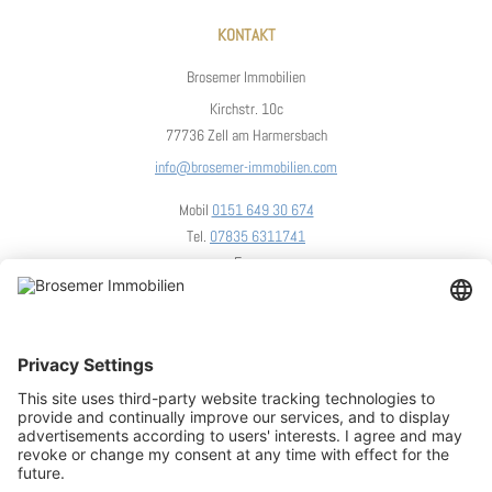
KONTAKT
Brosemer Immobilien
Kirchstr. 10c
77736 Zell am Harmersbach
info@brosemer-immobilien.com
Mobil
0151 649 30 674
Tel.
07835 6311741
Fax.
UNSER STANDORT
We need your consent to load the
OpenStreetMap service!
We use OpenStreetMap to embed content that may collect d